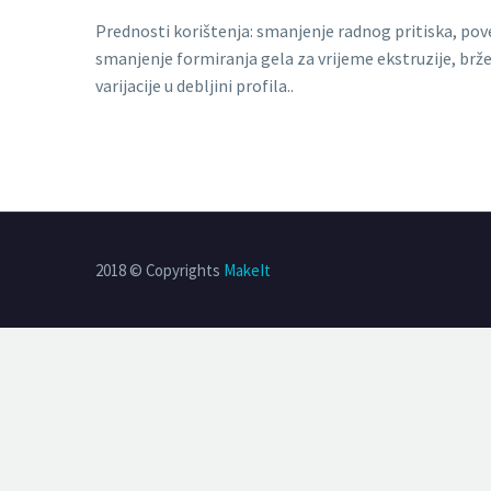
Prednosti korištenja: smanjenje radnog pritiska, pov
smanjenje formiranja gela za vrijeme ekstruzije, brž
varijacije u debljini profila..
2018 © Copyrights
MakeIt