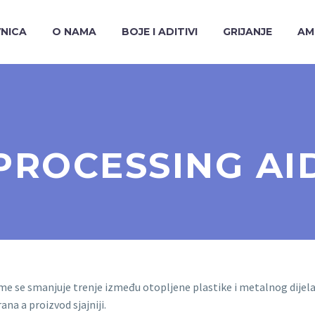
NICA
O NAMA
BOJE I ADITIVI
GRIJANJE
AM
PROCESSING AI
ime se smanjuje trenje između otopljene plastike i metalnog dijela
ana a proizvod sjajniji.