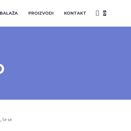
BALAŽA
PROIZVODI
KONTAKT
0
D
, te se