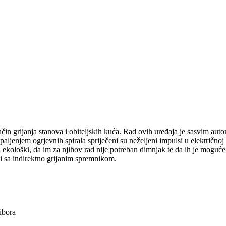
ačin grijanja stanova i obiteljskih kuća. Rad ovih uređaja je sasvim aut
ljenjem ogrjevnih spirala spriječeni su neželjeni impulsi u električnoj 
i ekološki, da im za njihov rad nije potreban dimnjak te da ih je moguće 
i sa indirektno grijanim spremnikom.
ibora