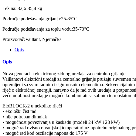
Težina: 32,6-35,4 kg
Područje podešavanja grijanja:25-85°C
Područje podešavanja za toplu vodu:35-70°C
Proizvođač:Vaillant, Njemačka
Opis
Opis
Nova generacija električnog zidnog uređaja za centralno grijanje
Vaillantovi električni uređaji za centralno grijanje pružaju suvremen n
opremljeni sa svim radnim i sigurnosnim elementima. Sekvencijalnim pa
riječ o električnoj energiji, naravno da je rad ovih uređaja u potpunost
veću udobnost uređaj je moguće kombinirati sa sobnim termostatom il
EloBLOCK/2 u nekoliko riječi
• ekološki čist rad
• nije potreban dimnjak
• mogućnost povezivanja u kaskadu (modeli 24 kW i 28 kW)
• moguć rad ovisno o vanjskoj temperaturi uz upotrebu originalnog pr
• moguć rad kod oscilacije napona do 175 V