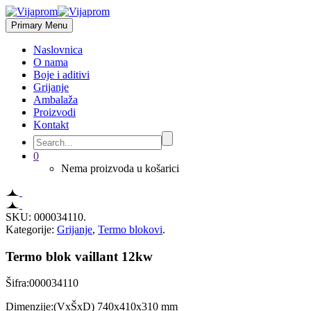
Primary Menu
Naslovnica
O nama
Boje i aditivi
Grijanje
Ambalaža
Proizvodi
Kontakt
0
Nema proizvoda u košarici
SKU:
000034110
.
Kategorije:
Grijanje
,
Termo blokovi
.
Termo blok vaillant 12kw
Šifra:000034110
Dimenzije:(VxŠxD) 740x410x310 mm