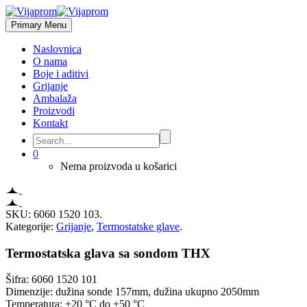
Primary Menu
Naslovnica
O nama
Boje i aditivi
Grijanje
Ambalaža
Proizvodi
Kontakt
0
Nema proizvoda u košarici
SKU:
6060 1520 103
.
Kategorije:
Grijanje
,
Termostatske glave
.
Termostatska glava sa sondom THX
Šifra: 6060 1520 101
Dimenzije: dužina sonde 157mm, dužina ukupno 2050mm
Temperatura: +20 °C do +50 °C