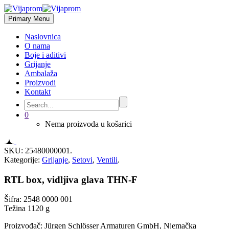
Primary Menu
Naslovnica
O nama
Boje i aditivi
Grijanje
Ambalaža
Proizvodi
Kontakt
0
Nema proizvoda u košarici
SKU:
25480000001
.
Kategorije:
Grijanje
,
Setovi
,
Ventili
.
RTL box, vidljiva glava THN-F
Šifra: 2548 0000 001
Težina 1120 g
Proizvođač: Jürgen Schlösser Armaturen GmbH, Njemačka