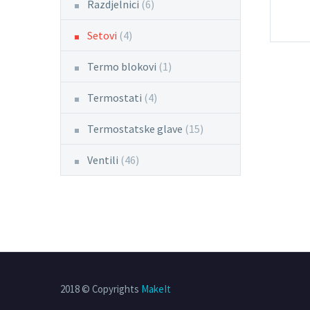
Razdjelnici
(6)
Setovi
(4)
Termo blokovi
(1)
Termostati
(4)
Termostatske glave
(15)
Ventili
(46)
2018 © Copyrights
MakeIt