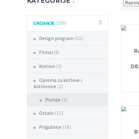
KATEGORIJE
(109)
GRIJANJE
Design program
(51)
R
Fitinzi
(8)
Kotlovi
(3)
DE
Oprema za kotlove i
kotlovnice
(2)
Pumpe
(2)
Ostalo
(11)
Prigušnice
(16)
R