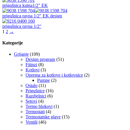
prigušnica kutna1/2″ EK
prigušnica ravna 1/2″ EK design
prigušnica ravna 1/2″
1
2
→
Kategorije
Grijanje
(109)
Design program
(51)
Fitinzi
(8)
Kotlovi
(3)
Oprema za kotlove i kotlovnice
(2)
Pumpe
(2)
Ostalo
(11)
Prigušnice
(16)
Razdjelnici
(6)
Setovi
(4)
Termo blokovi
(1)
Termostati
(4)
Termostatske glave
(15)
Ventili
(46)