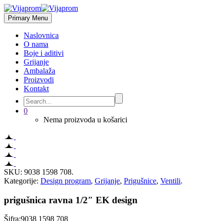
Primary Menu
Naslovnica
O nama
Boje i aditivi
Grijanje
Ambalaža
Proizvodi
Kontakt
0
Nema proizvoda u košarici
SKU:
9038 1598 708
.
Kategorije:
Design program
,
Grijanje
,
Prigušnice
,
Ventili
.
prigušnica ravna 1/2″ EK design
Šifra:9038 1598 708