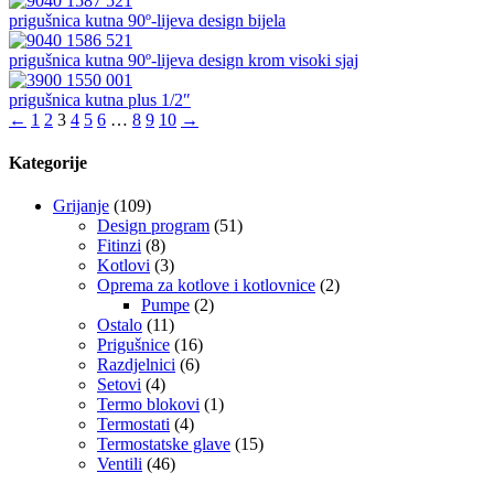
prigušnica kutna 90º-lijeva design bijela
prigušnica kutna 90º-lijeva design krom visoki sjaj
prigušnica kutna plus 1/2″
←
1
2
3
4
5
6
…
8
9
10
→
Kategorije
Grijanje
(109)
Design program
(51)
Fitinzi
(8)
Kotlovi
(3)
Oprema za kotlove i kotlovnice
(2)
Pumpe
(2)
Ostalo
(11)
Prigušnice
(16)
Razdjelnici
(6)
Setovi
(4)
Termo blokovi
(1)
Termostati
(4)
Termostatske glave
(15)
Ventili
(46)