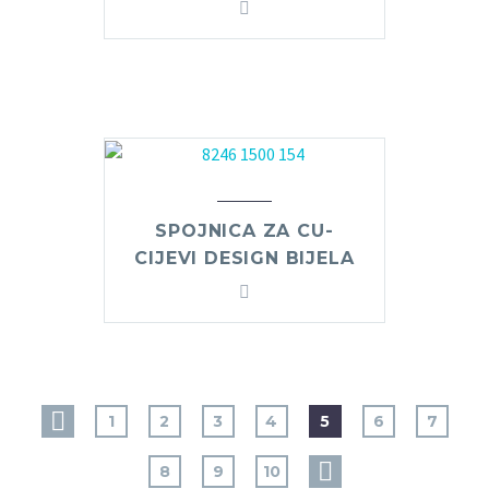
SPOJNICA ZA CU-
CIJEVI DESIGN BIJELA
1
2
3
4
5
6
7
8
9
10